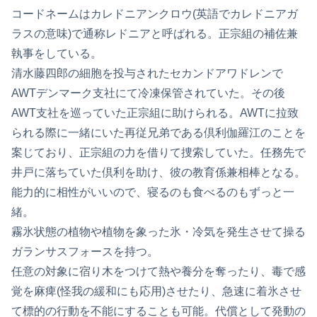
コードネームはカレドニアンクロウ(英語でカレドニアガ
ラスの意味)で通称レドニアと呼ばれる。正宗組の補佐兼
執事をしている。
清水藤四郎の細胞を投与されたセカンドアワドレンで
AWTデンマーク支社にて冷凍保管されていた。その後
AWT支社を巡っていた正宗組に助けられる。AWTに拉致
られる際に一緒にいた再従兄弟である倶利伽羅江のことを
案じており、正宗組の力を借りて捜索していた。任務先で
井戸に落ちていた倶利を助け、彼の教育係兼相棒となる。
能力的に相性がいいので、寝るのも食べるのもずっと一
緒。
霧氷状態の植物や植物を象った氷・冷気を発生させて操る
ガランサスフォースを持つ。
任意の対象に宿り木をつけて熱や養分を奪ったり、毒で感
覚を麻痺(怪我の緩和にも応用)させたり、急速に着氷させ
て標的の行動を不能にすることも可能。代償として発動の