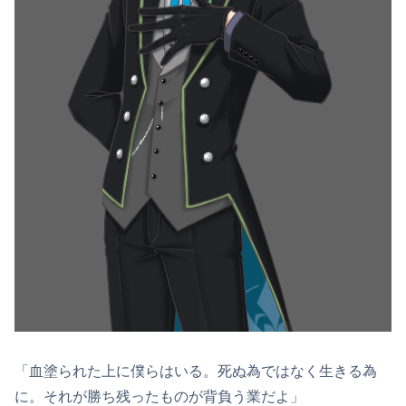
「血塗られた上に僕らはいる。死ぬ為ではなく生きる為
に。それが勝ち残ったものが背負う業だよ」