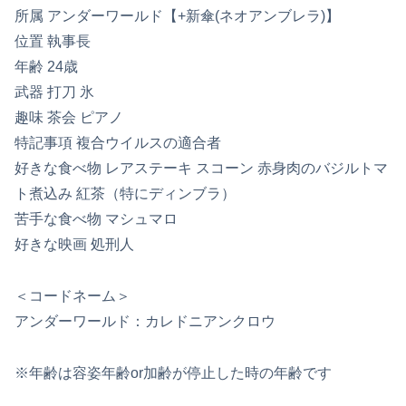
所属 アンダーワールド【+新傘(ネオアンブレラ)】
位置 執事長
年齢 24歳
武器 打刀 氷
趣味 茶会 ピアノ
特記事項 複合ウイルスの適合者
好きな食べ物 レアステーキ スコーン 赤身肉のバジルトマ
ト煮込み 紅茶（特にディンブラ）
苦手な食べ物 マシュマロ
好きな映画 処刑人
＜コードネーム＞
アンダーワールド：カレドニアンクロウ
※年齢は容姿年齢or加齢が停止した時の年齢です