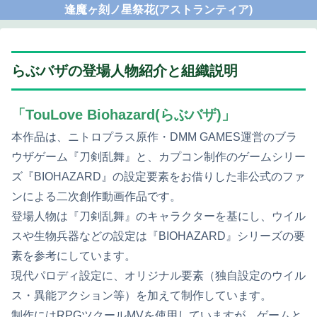
逢魔ヶ刻ノ星祭花(アストランティア)
らぶバザの登場人物紹介と組織説明
「TouLove Biohazard(らぶバザ)」
本作品は、ニトロプラス原作・DMM GAMES運営のブラ
ウザゲーム『刀剣乱舞』と、カプコン制作のゲームシリー
ズ『BIOHAZARD』の設定要素をお借りした非公式のファ
ンによる二次創作動画作品です。
登場人物は『刀剣乱舞』のキャラクターを基にし、ウイル
スや生物兵器などの設定は『BIOHAZARD』シリーズの要
素を参考にしています。
現代パロディ設定に、オリジナル要素（独自設定のウイル
ス・異能アクション等）を加えて制作しています。
制作にはRPGツクールMVを使用していますが、ゲームと