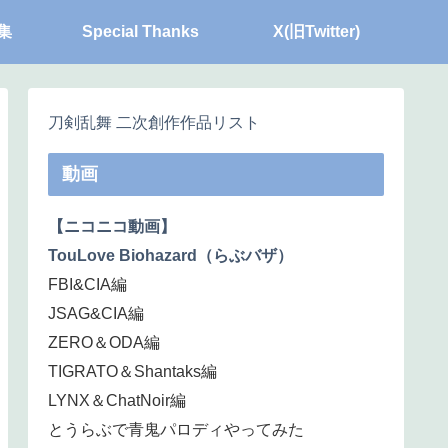
集
Special Thanks
X(旧Twitter)
刀剣乱舞 二次創作作品リスト
動画
【ニコニコ動画】
TouLove Biohazard（らぶバザ）
FBI&CIA編
JSAG&CIA編
ZERO＆ODA編
TIGRATO＆Shantaks編
LYNX＆ChatNoir編
とうらぶで青鬼パロディやってみた