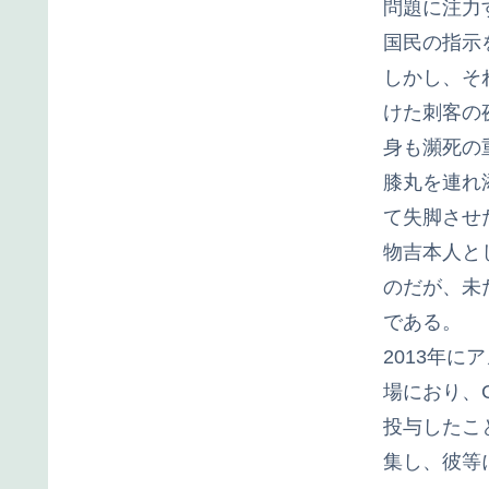
問題に注力
国民の指示
しかし、そ
けた刺客の
身も瀕死の
膝丸を連れ
て失脚させ
物吉本人と
のだが、未
である。
2013年
場におり、
投与したこ
集し、彼等