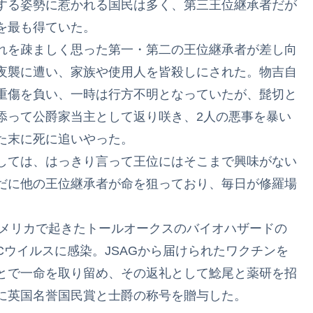
する姿勢に惹かれる国民は多く、第三王位継承者だが
を最も得ていた。
れを疎ましく思った第一・第二の王位継承者が差し向
夜襲に遭い、家族や使用人を皆殺しにされた。物吉自
重傷を負い、一時は行方不明となっていたが、髭切と
添って公爵家当主として返り咲き、2人の悪事を暴い
た末に死に追いやった。
しては、はっきり言って王位にはそこまで興味がない
だに他の王位継承者が命を狙っており、毎日が修羅場
にアメリカで起きたトールオークスのバイオハザードの
Cウイルスに感染。JSAGから届けられたワクチンを
とで一命を取り留め、その返礼として鯰尾と薬研を招
に英国名誉国民賞と士爵の称号を贈与した。