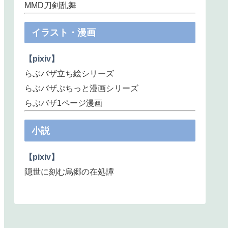
MMD刀剣乱舞
イラスト・漫画
【pixiv】
らぶバザ立ち絵シリーズ
らぶバザぷちっと漫画シリーズ
らぶバザ1ページ漫画
小説
【pixiv】
隠世に刻む烏郷の在処譚