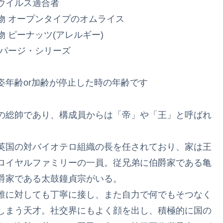
Cウイルス適合者
物 オープンタイプのオムライス
 ピーナッツ(アレルギー)
 パージ・シリーズ
姿年齢or加齢が停止した時の年齢です
の総帥であり、構成員からは「帝」や「王」と呼ばれ
。
英国の対バイオテロ組織の長を任されており、家は王
ロイヤルファミリーの一員。従兄弟に伯爵家である亀
爵家である太鼓鐘貞宗がいる。
誰に対しても丁寧に接し、また自力で何でもそつなく
しまう天才。社交界にもよく顔を出し、積極的に国の