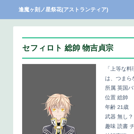
逢魔ヶ刻ノ星祭花(アストランティア)
セフィロト 総帥 物吉貞宗
「上等な料
は、つまら
所属 英国
位置 総帥
年齢 21歳
武器 無し？
趣味 読書 