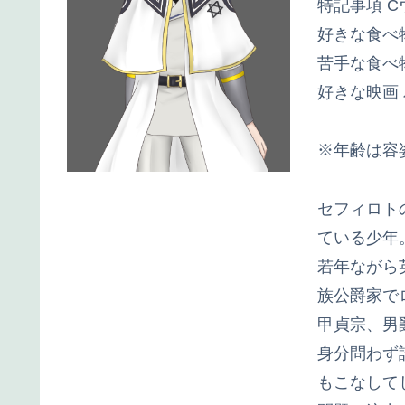
特記事項 
好きな食べ
苦手な食べ物
好きな映画
※年齢は容
セフィロト
ている少年
若年ながら
族公爵家で
甲貞宗、男
身分問わず
もこなして