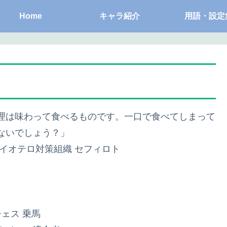
Home
キャラ紹介
用語・設定
理は味わって食べるものです。一口で食べてしまって
ないでしょう？」
バイオテロ対策組織 セフィロト
チェス 乗馬