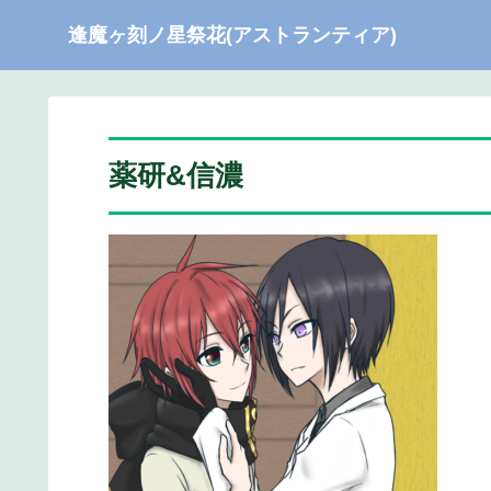
逢魔ヶ刻ノ星祭花(アストランティア)
薬研&信濃