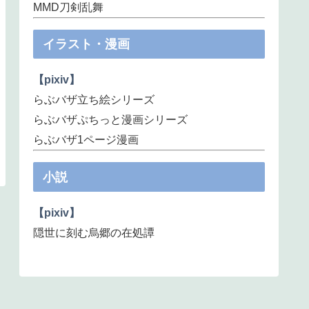
MMD刀剣乱舞
イラスト・漫画
【pixiv】
らぶバザ立ち絵シリーズ
らぶバザぷちっと漫画シリーズ
らぶバザ1ページ漫画
小説
【pixiv】
隠世に刻む烏郷の在処譚