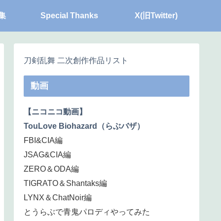
集
Special Thanks
X(旧Twitter)
刀剣乱舞 二次創作作品リスト
動画
【ニコニコ動画】
TouLove Biohazard（らぶバザ）
FBI&CIA編
JSAG&CIA編
ZERO＆ODA編
TIGRATO＆Shantaks編
LYNX＆ChatNoir編
とうらぶで青鬼パロディやってみた