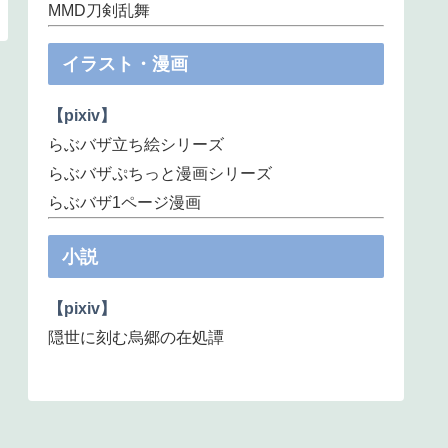
MMD刀剣乱舞
イラスト・漫画
【pixiv】
らぶバザ立ち絵シリーズ
らぶバザぷちっと漫画シリーズ
らぶバザ1ページ漫画
小説
【pixiv】
隠世に刻む烏郷の在処譚