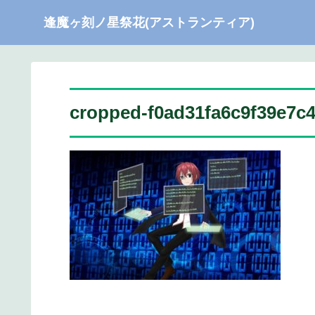
逢魔ヶ刻ノ星祭花(アストランティア)
cropped-f0ad31fa6c9f39e7c4