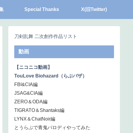
集
Special Thanks
X(旧Twitter)
刀剣乱舞 二次創作作品リスト
動画
【ニコニコ動画】
TouLove Biohazard（らぶバザ）
FBI&CIA編
JSAG&CIA編
ZERO＆ODA編
TIGRATO＆Shantaks編
LYNX＆ChatNoir編
とうらぶで青鬼パロディやってみた