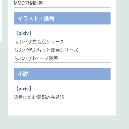
MMD刀剣乱舞
イラスト・漫画
【pixiv】
らぶバザ立ち絵シリーズ
らぶバザぷちっと漫画シリーズ
らぶバザ1ページ漫画
小説
【pixiv】
隠世に刻む烏郷の在処譚