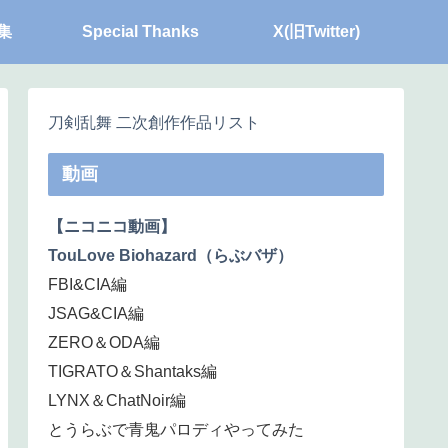
集
Special Thanks
X(旧Twitter)
刀剣乱舞 二次創作作品リスト
動画
【ニコニコ動画】
TouLove Biohazard（らぶバザ）
FBI&CIA編
JSAG&CIA編
ZERO＆ODA編
TIGRATO＆Shantaks編
LYNX＆ChatNoir編
とうらぶで青鬼パロディやってみた