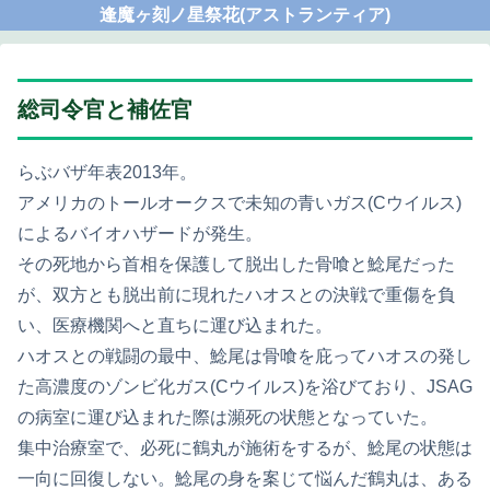
逢魔ヶ刻ノ星祭花(アストランティア)
総司令官と補佐官
らぶバザ年表2013年。
アメリカのトールオークスで未知の青いガス(Cウイルス)
によるバイオハザードが発生。
その死地から首相を保護して脱出した骨喰と鯰尾だった
が、双方とも脱出前に現れたハオスとの決戦で重傷を負
い、医療機関へと直ちに運び込まれた。
ハオスとの戦闘の最中、鯰尾は骨喰を庇ってハオスの発し
た高濃度のゾンビ化ガス(Cウイルス)を浴びており、JSAG
の病室に運び込まれた際は瀕死の状態となっていた。
集中治療室で、必死に鶴丸が施術をするが、鯰尾の状態は
一向に回復しない。鯰尾の身を案じて悩んだ鶴丸は、ある