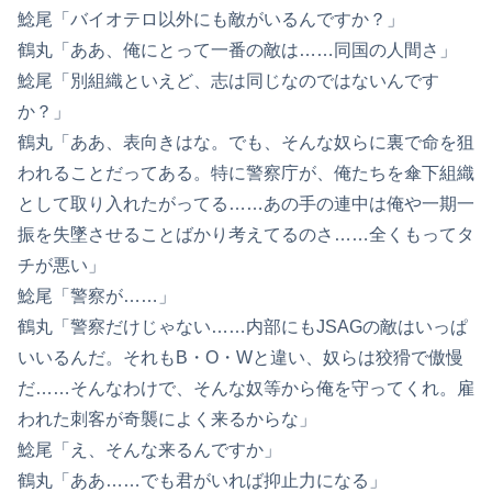
鯰尾「バイオテロ以外にも敵がいるんですか？」
鶴丸「ああ、俺にとって一番の敵は……同国の人間さ」
鯰尾「別組織といえど、志は同じなのではないんです
か？」
鶴丸「ああ、表向きはな。でも、そんな奴らに裏で命を狙
われることだってある。特に警察庁が、俺たちを傘下組織
として取り入れたがってる……あの手の連中は俺や一期一
振を失墜させることばかり考えてるのさ……全くもってタ
チが悪い」
鯰尾「警察が……」
鶴丸「警察だけじゃない……内部にもJSAGの敵はいっぱ
いいるんだ。それもB・O・Wと違い、奴らは狡猾で傲慢
だ……そんなわけで、そんな奴等から俺を守ってくれ。雇
われた刺客が奇襲によく来るからな」
鯰尾「え、そんな来るんですか」
鶴丸「ああ……でも君がいれば抑止力になる」