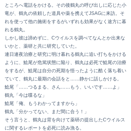
ところへ電話をかける。その後鶴丸の呼び出しに応じた小
竜が、鶴丸の依頼した道具や薬を携えてJSAGに来訪。そ
れを使って他の施術をするがいずれも効果がなく途方に暮
れる鶴丸。
しかし彼は諦めずに、Cウイルスを調べてなんとか出来な
いかと、薬研と共に研究していた。
連日連夜治療と研究に明け暮れる鶴丸に追い打ちをかける
ように、鯰尾が危篤状態に陥り、鶴丸は必死で鯰尾の治療
をするが、鯰尾は自分の死期を悟ったように酷く落ち着い
ていて、鶴丸に最期の会話をと……静かに話しかける。
鯰尾「……つるまる、さん……もう、いいです……よ」
鶴丸「今は喋るな」
鯰尾「俺、もうわかってますから」
鶴丸「分かってない、まだ間に合う！」
そう言うと、鶴丸は背を向けて薬研の提出したCウイルス
に関するレポートを必死に読み漁る。