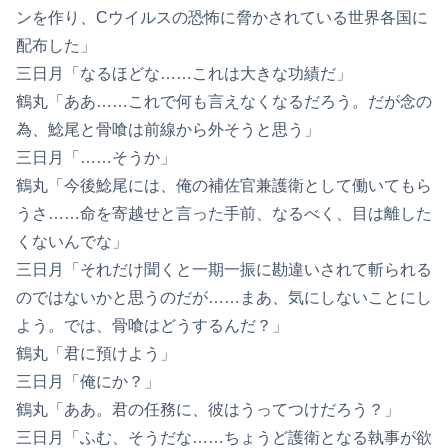
ンを作り、Cウイルスの恐怖に脅かされている世界各国に
配布した」
三日月「なるほどな……これは大きな功績だ」
鶴丸「ああ……これで何も言えなくなるだろう。だが念の
為、鯰尾と骨喰は前線から外そうと思う」
三日月「……そうか」
鶴丸「今後鯰尾には、俺の補佐官兼護衛として働いてもら
うさ……命を寄越せと言った手前、なるべく、目は離した
くないんでな」
三日月「それだけ聞くと一期一振に勘違いされて斬られる
のではないかと思うのだが……まあ、気にしないことにし
よう。では、骨喰はどうするんだ？」
鶴丸「君に預けよう」
三日月「俺にか？」
鶴丸「ああ。君の任務に、彼はうってつけだろう？」
三日月「ふむ、そうだな……ちょうど護衛となる執事が欲