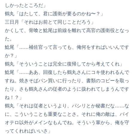
しかったところだ」
鶴丸「はたして、君に護衛が要るのかね〜？」
三日月「それはお前とて同じことだろう」
かくして、骨喰と鯰尾は前線を離れて高官の護衛役となっ
た。
鯰尾「……補佐官って言っても、俺何をすればいいんです
か？」
鶴丸「そういうことは完全に復帰してから考えてくれ」
鯰尾「……ああ、回復したら鶴丸さんにコキ使われるんで
すね。焼きそばパン買いに行ったり、書類のコピーを取っ
たり、さも鶴丸さんの従者のように扱われてしまうんです
ね！？」
鶴丸「それは従者というより、パシリとか秘書だな……な
に、こういうことも重要なことさ。それに俺の敵は、バイ
オテロ以外がメインなもんでね。そういう輩から、俺を守
ってくれればいいさ」