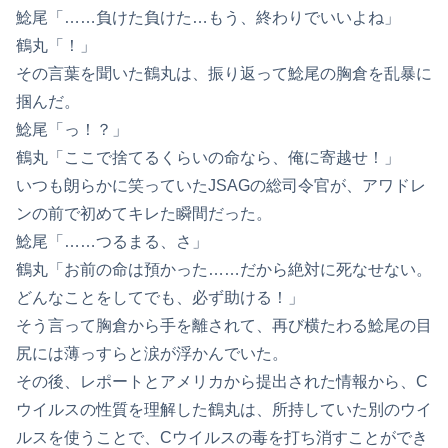
鯰尾「……負けた負けた…もう、終わりでいいよね」
鶴丸「！」
その言葉を聞いた鶴丸は、振り返って鯰尾の胸倉を乱暴に
掴んだ。
鯰尾「っ！？」
鶴丸「ここで捨てるくらいの命なら、俺に寄越せ！」
いつも朗らかに笑っていたJSAGの総司令官が、アワドレ
ンの前で初めてキレた瞬間だった。
鯰尾「……つるまる、さ」
鶴丸「お前の命は預かった……だから絶対に死なせない。
どんなことをしてでも、必ず助ける！」
そう言って胸倉から手を離されて、再び横たわる鯰尾の目
尻には薄っすらと涙が浮かんでいた。
その後、レポートとアメリカから提出された情報から、C
ウイルスの性質を理解した鶴丸は、所持していた別のウイ
ルスを使うことで、Cウイルスの毒を打ち消すことができ