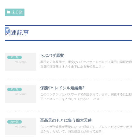
未分類
関連記事
らぶバザ原案
未分類
粟田短刀年長組で、唐突なバイオハザードパロディ粟田口薬研政府
直属暗躍部隊ＪＳＡＧ傘下にある密偵衆エス...
保護中: レドシル短編集2
未分類
このコンテンツはパスワードで保護されています。閲覧するには以
下にパスワードを入力してください。 パス...
至高天のもとに集う四大天使
未分類
らぶバザ伊達組が天使になった経緯です。プロットだけシナリオ担
当からいただいて、演出担当と頑張って文章...