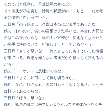
るのではと推測し、早速鯰尾の身に投与。
その推測が功を奏し、鯰尾の状態がゆっくりと……だが確
実に快方に向かっていた。
三日月「のう鶴よ……今回は本当にご苦労であったな」
鶴丸「おいおい、労いの言葉はまだ早いぜ。本当に大変な
のはこの後だからな。頭の固い官僚が、使えなくなったと
か勝手に決めつけて、排除しようとしているだろう」
三日月「さすが早いな……俺のところにもそういった情報
が来ている。現場を知らない者達だから軽々しく言えるの
だろう」
鶴丸「……ホントに反吐がでるな」
三日月「さて、如何にして振り切ろうか」
鶴丸「なに、奴さんもじきに何も言えなくなるさ。もう手
は打ってあるからな」
三日月「ほう、早いな」
鶴丸「鯰尾の身に出来ていたCウイルスの抗体からワクチ