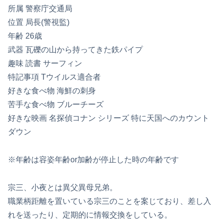
所属 警察庁交通局
位置 局長(警視監)
年齢 26歳
武器 瓦礫の山から持ってきた鉄パイプ
趣味 読書 サーフィン
特記事項 Tウイルス適合者
好きな食べ物 海鮮の刺身
苦手な食べ物 ブルーチーズ
好きな映画 名探偵コナン シリーズ 特に天国へのカウント
ダウン
※年齢は容姿年齢or加齢が停止した時の年齢です
宗三、小夜とは異父異母兄弟。
職業柄距離を置いている宗三のことを案じており、差し入
れを送ったり、定期的に情報交換をしている。