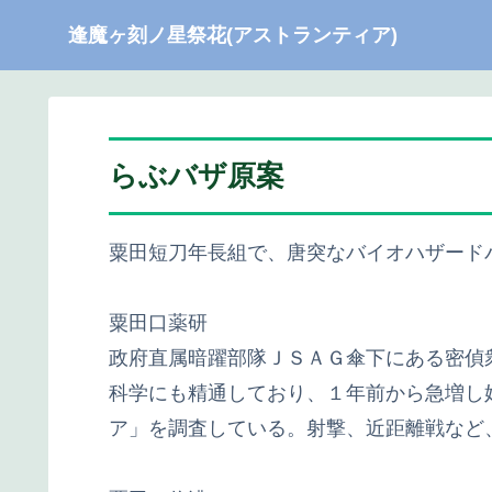
逢魔ヶ刻ノ星祭花(アストランティア)
らぶバザ原案
粟田短刀年長組で、唐突なバイオハザード
粟田口薬研
政府直属暗躍部隊ＪＳＡＧ傘下にある密偵
科学にも精通しており、１年前から急増し始
ア」を調査している。射撃、近距離戦など