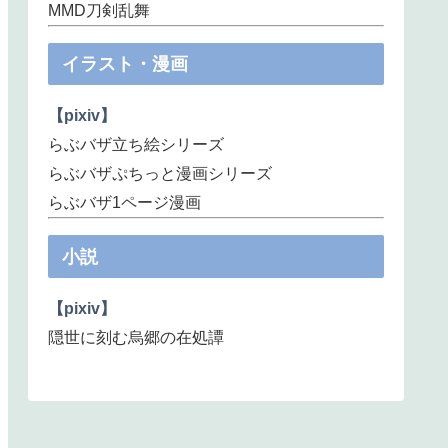
MMD刀剣乱舞
イラスト・漫画
【pixiv】
らぶバザ立ち絵シリーズ
らぶバザぷちっと漫画シリーズ
らぶバザ1ページ漫画
小説
【pixiv】
隠世に刻む烏郷の在処譚