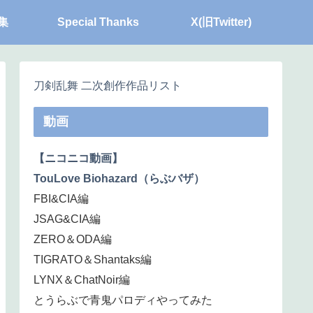
集
Special Thanks
X(旧Twitter)
刀剣乱舞 二次創作作品リスト
動画
【ニコニコ動画】
TouLove Biohazard（らぶバザ）
FBI&CIA編
JSAG&CIA編
ZERO＆ODA編
TIGRATO＆Shantaks編
LYNX＆ChatNoir編
とうらぶで青鬼パロディやってみた