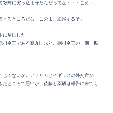
て敵陣に突っ込ませたんだってな・・・こえ～。
陸するところだな。このまま追尾するぞ」
本に帰国した。
総司令官である鶴丸国永と、副司令官の一期一振
たじゃないか。アメリカとイギリスの外交官か
きたところで悪いが、後藤と薬研は報告に来てく