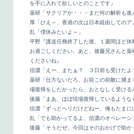
を手に入れて欲しいとのことです』
薬研「サクリアか・・・まだ何の解析も進
厚「ひえ～、香港の次は日本経由してのア
乱「僕休みたいよ～」
平野『護送任務終了した後、１週間ほど休
お過ごしください。あと、後藤兄さんと薬
くださいね』
信濃「えー、またぁ？ ３日前も受けたよ
薬研「仕方ないだろ。お前この前敵に捕ま
場復帰をしたかったら、おとなしく受ける
後藤「まあ、ほぼ現場復帰しているような
信濃「ずっとヘリだけどねー。俺もたまに
乱「でも助かってるよ、信濃のオペレーショ
後藤「そうだぜ。今回はそのおかげで助か