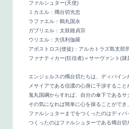
ファルシュター(天使)
ミカエル：燭台切光忠
ラファエル：鶴丸国永
ガブリエル：太鼓鐘貞宗
ウリエル：大倶利伽羅
アポストロス(使徒)：アルカトラズ島支部
ファナティカー(狂信者)＝サーヴァント(隷
エンジェルスの燭台切たちは、ディバイン
メサイアである信濃の心身に干渉すること
鬼丸国綱からすれば、自分の傘下であるサ
その気になれば簡単に心を操ることができ
ファルシュターまでをつくったのはディバ
つくったのはファルシュターである燭台切