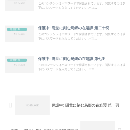
このコンテンツはパスワードで保護されています。閲覧するには以
下にパスワードを入力してください。 パス...
保護中: 隠世に刻む烏郷の在処譚 第二十羽
隠世に刻む烏郷の在処譚
このコンテンツはパスワードで保護されています。閲覧するには以
下にパスワードを入力してください。 パス...
保護中: 隠世に刻む烏郷の在処譚 第七羽
隠世に刻む烏郷の在処譚
このコンテンツはパスワードで保護されています。閲覧するには以
下にパスワードを入力してください。 パス...
保護中: 隠世に刻む烏郷の在処譚 第一羽