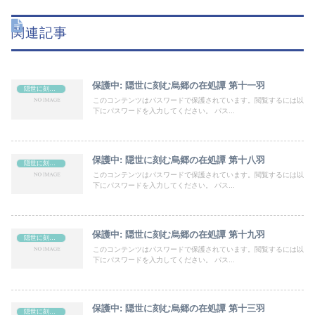
関連記事
保護中: 隠世に刻む烏郷の在処譚 第十一羽
隠世に刻む烏郷の在処譚
このコンテンツはパスワードで保護されています。閲覧するには以
下にパスワードを入力してください。 パス...
保護中: 隠世に刻む烏郷の在処譚 第十八羽
隠世に刻む烏郷の在処譚
このコンテンツはパスワードで保護されています。閲覧するには以
下にパスワードを入力してください。 パス...
保護中: 隠世に刻む烏郷の在処譚 第十九羽
隠世に刻む烏郷の在処譚
このコンテンツはパスワードで保護されています。閲覧するには以
下にパスワードを入力してください。 パス...
保護中: 隠世に刻む烏郷の在処譚 第十三羽
隠世に刻む烏郷の在処譚