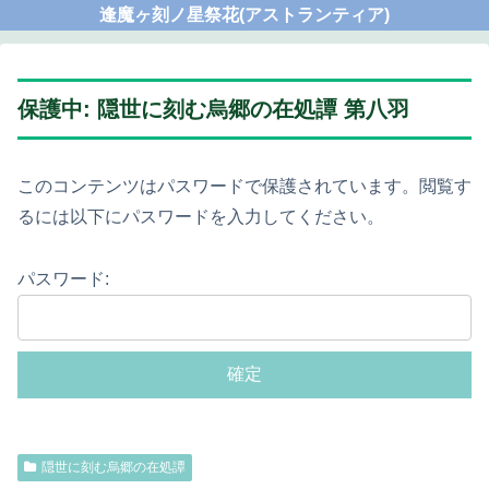
逢魔ヶ刻ノ星祭花(アストランティア)
保護中: 隠世に刻む烏郷の在処譚 第八羽
このコンテンツはパスワードで保護されています。閲覧す
るには以下にパスワードを入力してください。
パスワード:
隠世に刻む烏郷の在処譚